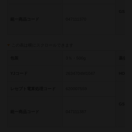
GS1
統一商品コード
047111370
この表は横にスクロールできます
包装
3％・500g
薬価基
YJコード
2634704M1047
HOT
レセプト電算処理コード
620007559
GS1
統一商品コード
047111387