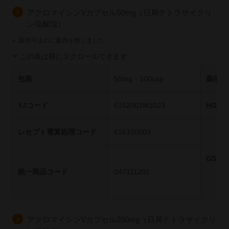
アクロマイシンVカプセル50mg（日局テトラサイクリ
ン塩酸塩）
※
販売中止のご案内を致しました
この表は横にスクロールできます
包装
50mg・100cap
薬価基
YJコード
6152002M1023
HOT
レセプト電算処理コード
616150003
GS1
統一商品コード
047111202
アクロマイシンVカプセル250mg（日局テトラサイクリ