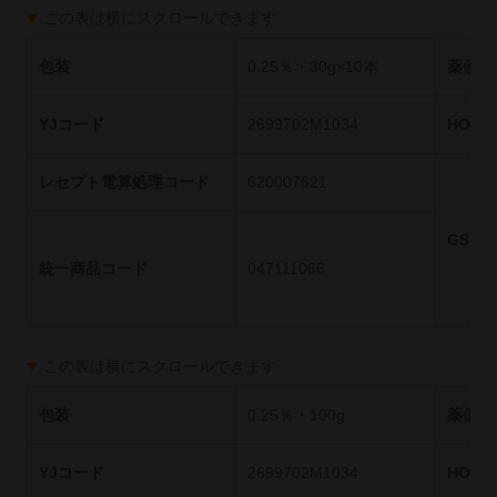
この表は横にスクロールできます
包装
0.25％・30g×10本
薬価基
YJコード
2699702M1034
HOT
レセプト電算処理コード
620007621
GS1
統一商品コード
047111066
この表は横にスクロールできます
包装
0.25％・100g
薬価基
YJコード
2699702M1034
HOT