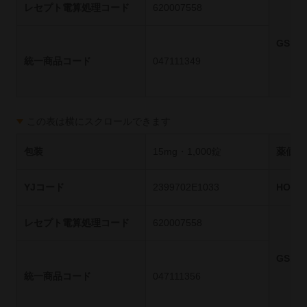
レセプト電算処理コード
620007558
GS1
統一商品コード
047111349
この表は横にスクロールできます
包装
15mg・1,000錠
薬価基
YJコード
2399702E1033
HOT
レセプト電算処理コード
620007558
GS1
統一商品コード
047111356