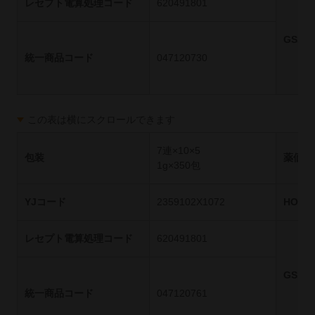
レセプト電算処理コード
620491801
GS1
統一商品コード
047120730
この表は横にスクロールできます
7連×10×5
包装
薬価基
1g×350包
YJコード
2359102X1072
HOT
レセプト電算処理コード
620491801
GS1
統一商品コード
047120761