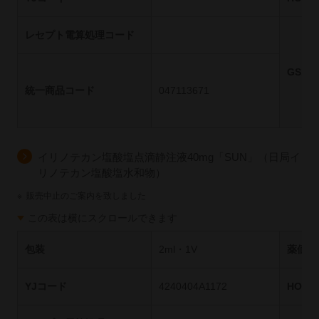
レセプト電算処理コード
GS1
統一商品コード
047113671
イリノテカン塩酸塩点滴静注液40mg「SUN」（日局イ
リノテカン塩酸塩水和物）
※
販売中止のご案内を致しました
この表は横にスクロールできます
包装
2ml・1V
薬価基
YJコード
4240404A1172
HOT