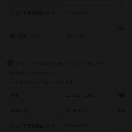
レセプト電算処理コード
620006893
GS1
統一商品コード
047116283
グルコンサンK錠2.5mEq（グルコン酸カリウム）
※
販売中止のご案内を致しました
この表は横にスクロールできます
包装
2.5mEq・100錠
薬価基
YJコード
3229007F1047
HOT
レセプト電算処理コード
620004978