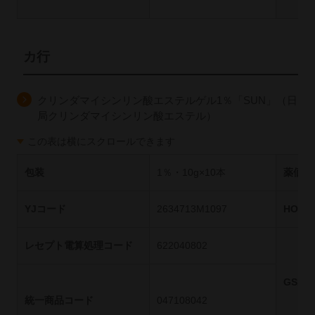
カ行
クリンダマイシンリン酸エステルゲル1％「SUN」（日
局クリンダマイシンリン酸エステル）
この表は横にスクロールできます
包装
1％・10g×10本
薬価基
YJコード
2634713M1097
HOT
レセプト電算処理コード
622040802
GS1
統一商品コード
047108042