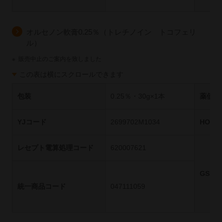
オルセノン軟膏0.25％（トレチノイン トコフェリ
ル）
※
販売中止のご案内を致しました
この表は横にスクロールできます
包装
0.25％・30g×1本
薬価基
YJコード
2699702M1034
HOT
レセプト電算処理コード
620007621
GS1
統一商品コード
047111059