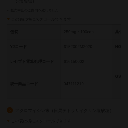
ン塩酸塩）
※
販売中止のご案内を致しました
この表は横にスクロールできます
包装
250mg・100cap
薬価基
YJコード
6152002M2020
HOT
レセプト電算処理コード
616150002
GS1
統一商品コード
047111219
アクロマイシン末（日局テトラサイクリン塩酸塩）
この表は横にスクロールできます