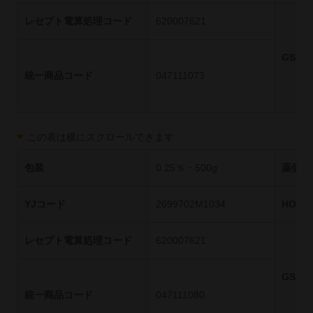
レセプト電算処理コード
620007621
GS1
統一商品コード
047111073
この表は横にスクロールできます
包装
0.25％・500g
薬価基
YJコード
2699702M1034
HOT
レセプト電算処理コード
620007621
GS1
統一商品コード
047111080