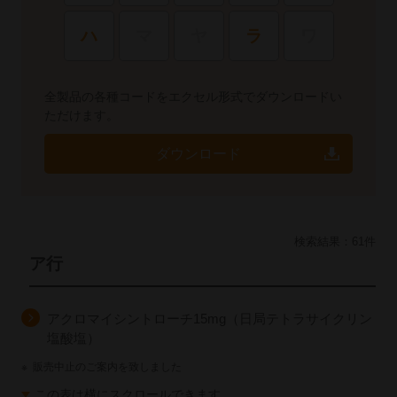
ハ
マ
ヤ
ラ
ワ
全製品の各種コードをエクセル形式でダウンロードい
ただけます。
ダウンロード
検索結果：
61
件
ア行
アクロマイシントローチ15mg（日局テトラサイクリン
塩酸塩）
※
販売中止のご案内を致しました
この表は横にスクロールできます