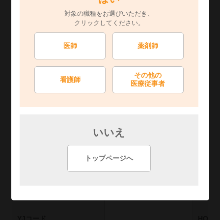
※
販売準備中です
対象の職種をお選びいただき、
この表は横にスクロールできます
クリックしてください。
包装
8mg・50Cap
薬価基
医師
薬剤師
YJコード
HOT
その他の
看護師
医療従事者
レセプト電算処理コード
GS1
統一商品コード
047113664
いいえ
トップページへ
この表は横にスクロールできます
包装
16mg・50Cap
薬価基
YJコード
HOT