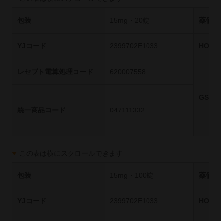
包装
15mg・20錠
薬価基
YJコード
2399702E1033
HOT
レセプト電算処理コード
620007558
GS1
統一商品コード
047111332
この表は横にスクロールできます
包装
15mg・100錠
薬価基
YJコード
2399702E1033
HOT