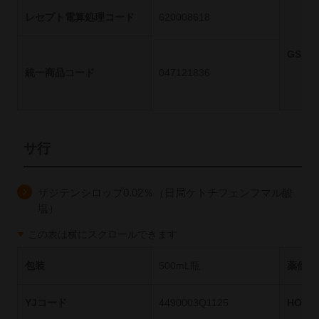
レセプト電算処理コード
620008618
GS1
統一商品コード
047121836
サ行
ザジテンシロップ0.02％（日局ケトチフェンフマル酸
塩）
この表は横にスクロールできます
包装
500mL瓶
薬価基
YJコード
4490003Q1125
HOT