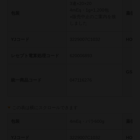
3連×20×20
4mEq・1g×1,200包
包装
薬価基
※販売中止のご案内を致
しました
YJコード
3229007C1032
HOT
レセプト電算処理コード
620006893
GS1
統一商品コード
047116276
この表は横にスクロールできます
包装
4mEq・バラ600g
薬価基
YJコード
3229007C1032
HOT