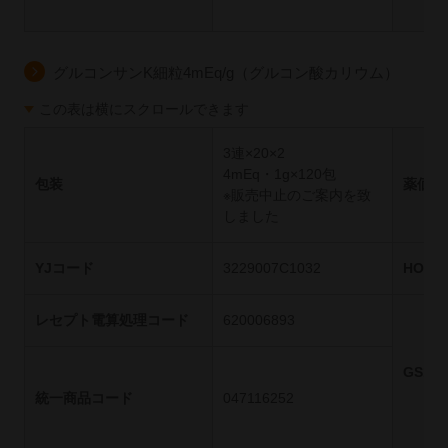
グルコンサンK細粒4mEq/g（グルコン酸カリウム）
この表は横にスクロールできます
3連×20×2
4mEq・1g×120包
包装
薬価基
※販売中止のご案内を致
しました
YJコード
3229007C1032
HOT
レセプト電算処理コード
620006893
GS1
統一商品コード
047116252