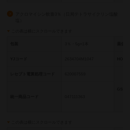
アクロマイシン軟膏3％（日局テトラサイクリン塩酸
塩）
この表は横にスクロールできます
包装
3％・5g×1本
薬価基
YJコード
2634704M1047
HOT
レセプト電算処理コード
620007559
GS1
統一商品コード
047111363
この表は横にスクロールできます