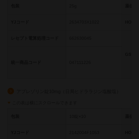
包装
25g
薬価基
YJコード
2634703X1022
HOT
レセプト電算処理コード
662630045
GS1
統一商品コード
047111226
アプレゾリン錠10mg（日局ヒドララジン塩酸塩）
この表は横にスクロールできます
包装
10錠×10
薬価基
YJコード
2142004F1053
HOT