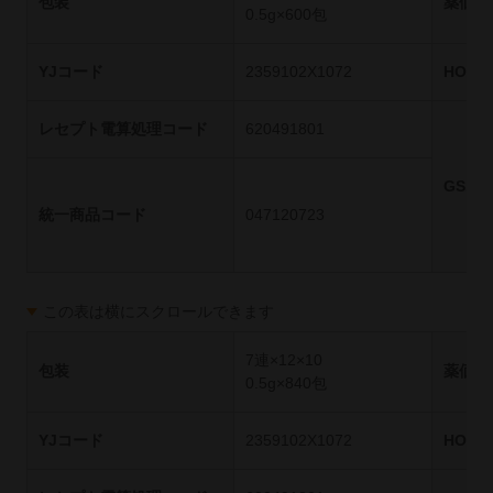
包装
薬価基
0.5g×600包
YJコード
2359102X1072
HOT
レセプト電算処理コード
620491801
GS1
統一商品コード
047120723
この表は横にスクロールできます
7連×12×10
包装
薬価基
0.5g×840包
YJコード
2359102X1072
HOT