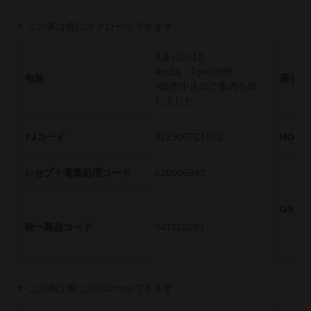
この表は横にスクロールできます
3連×20×10
4mEq・1g×600包
包装
薬価基
※販売中止のご案内を致
しました
YJコード
3229007C1032
HOT
レセプト電算処理コード
620006893
GS1
統一商品コード
047116269
この表は横にスクロールできます