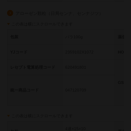
アローゼン顆粒（日局センナ、センナジツ）
この表は横にスクロールできます
包装
バラ100g
薬価基
YJコード
2359102X1072
HOT
レセプト電算処理コード
620491801
GS1
統一商品コード
047120709
この表は横にスクロールできます
4連×15×10