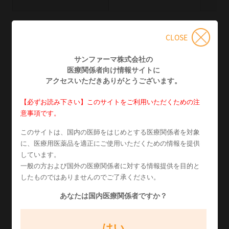
この表は横にスクロールできます
CLOSE
4連×10×25
包装
薬価基
サンファーマ株式会社の
1g×1,000包
医療関係者向け情報
サイトに
アクセスいただきありがとうございます。
YJコード
2359102X1072
HOT
【必ずお読み下さい】このサイトをご利用いただくための注
意事項です。
レセプト電算処理コード
620491801
このサイトは、国内の医師をはじめとする医療関係者を対象
GS1
に、医療用医薬品を適正にご使用いただくための情報を提供
しています。
統一商品コード
047120778
一般の方および国外の医療関係者に対する情報提供を目的と
したものではありませんのでご了承ください。
あなたは国内医療関係者ですか？
イソトレックスカプセル（イソトレチノイン）適応
症：大量化学療法後の神経芽腫
はい