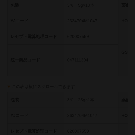
包装
3％・5g×10本
薬価基
YJコード
2634704M1047
HOT
レセプト電算処理コード
620007559
GS1
統一商品コード
047111394
この表は横にスクロールできます
包装
3％・25g×1本
薬価基
YJコード
2634704M1047
HOT
レセプト電算処理コード
620007559