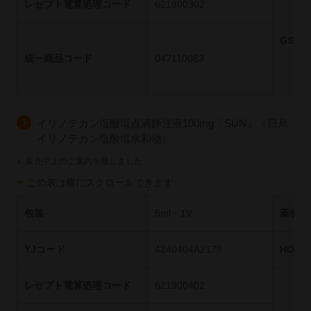
レセプト電算処理コード
621900302
GS1
統一商品コード
047110083
イリノテカン塩酸塩点滴静注液100mg「SUN」（日局
イリノテカン塩酸塩水和物）
※
販売中止のご案内を致しました
この表は横にスクロールできます
包装
5ml・1V
薬価基
YJコード
4240404A2179
HOT
レセプト電算処理コード
621900402