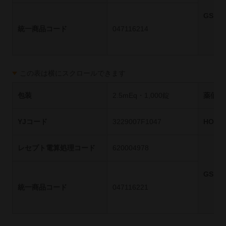
GS1
統一商品コード
047116214
この表は横にスクロールできます
包装
2.5mEq・1,000錠
薬価基
YJコード
3229007F1047
HOT
レセプト電算処理コード
620004978
GS1
統一商品コード
047116221