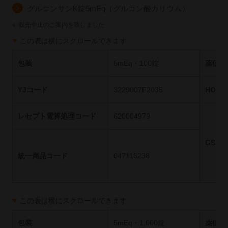
グルコンサンK錠5mEq（グルコン酸カリウム）
※
販売中止のご案内を致しました
この表は横にスクロールできます
包装
5mEq・100錠
薬価基
YJコード
3229007F2035
HOT
レセプト電算処理コード
620004979
GS1
統一商品コード
047116238
この表は横にスクロールできます
包装
5mEq・1,000錠
薬価基