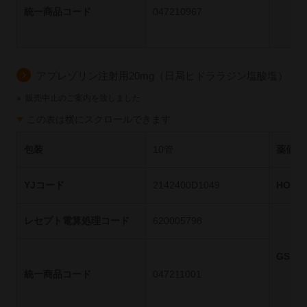
統一商品コード
047210967
アプレゾリン注射用20mg（日局ヒドララジン塩酸塩）
※
販売中止のご案内を致しました
この表は横にスクロールできます
包装
10管
薬価基
YJコード
2142400D1049
HOT
レセプト電算処理コード
620005798
GS1
統一商品コード
047211001