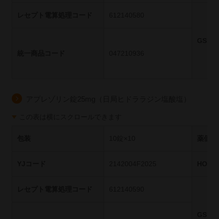
レセプト電算処理コード
612140580
GS1
統一商品コード
047210936
アプレゾリン錠25mg（日局ヒドララジン塩酸塩）
この表は横にスクロールできます
包装
10錠×10
薬価基
YJコード
2142004F2025
HOT
レセプト電算処理コード
612140590
GS1