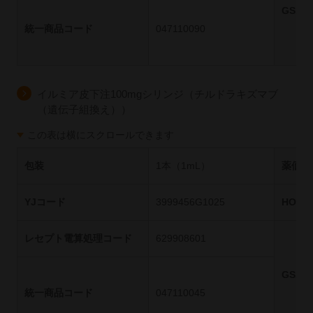
GS1
統一商品コード
047110090
イルミア皮下注100mgシリンジ（チルドラキズマブ
（遺伝子組換え））
この表は横にスクロールできます
包装
1本（1mL）
薬価基
YJコード
3999456G1025
HOT
レセプト電算処理コード
629908601
GS1
統一商品コード
047110045