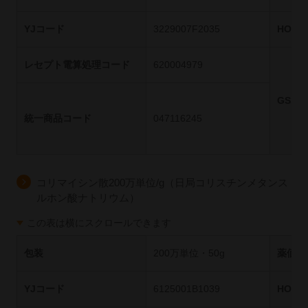
YJコード
3229007F2035
HOT
レセプト電算処理コード
620004979
GS1
統一商品コード
047116245
コリマイシン散200万単位/g（日局コリスチンメタンス
ルホン酸ナトリウム）
この表は横にスクロールできます
包装
200万単位・50g
薬価基
YJコード
6125001B1039
HOT