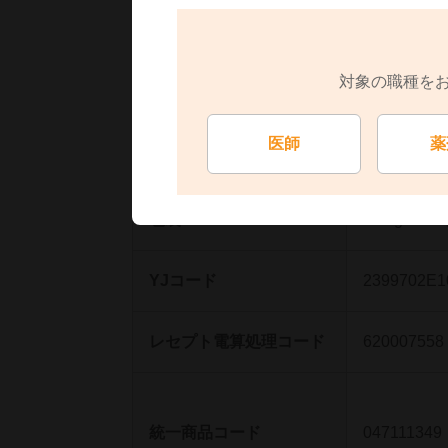
対象の職種を
統一商品コード
047111332
医師
薬
包装
15mg・10
YJコード
2399702E1
レセプト電算処理コード
620007558
統一商品コード
047111349