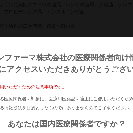
クリンに感性のブドウ球菌属、レンサ球菌属、大腸菌、クレブ
、プロビデンシア属、インフルエンザ菌
腔手術創の二次感染、感染性口内炎
ム末、ステアリン酸マグネシウム、精製白糖、ハッカ油、黄色
ンファーマ株式会社の
医療関係者向け
に
アクセスいただきありがとうござ
用いただくための注意事項です。
錠
薬価基準収載医薬品コード
る医療関係者を対象に、医療用医薬品を適正にご使用いただくた
る情報提供を目的としたものではありませんのでご了承ください
033
HOTコード（13桁）
あなたは国内医療関係者ですか？