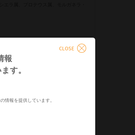
シエラ属、プロテウス属、モルガネラ・
五号
CLOSE
情報
います。
2399702E1033
めの情報を提供しています。
。
1050813020107
調剤単位
04987047211339