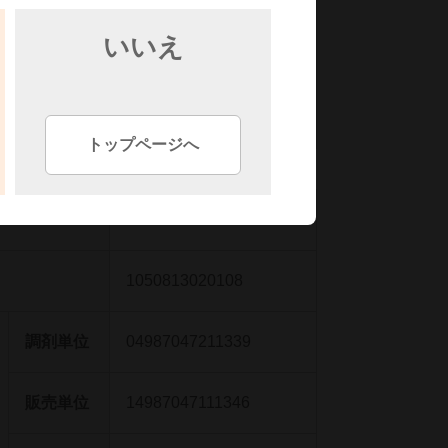
いいえ
販売単位
14987047111339
梱包単位
24987047111336
トップページへ
2399702E1033
1050813020108
調剤単位
04987047211339
販売単位
14987047111346