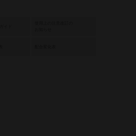
使用上の注意改訂の
用ガイド
お知らせ
表
配合変化表