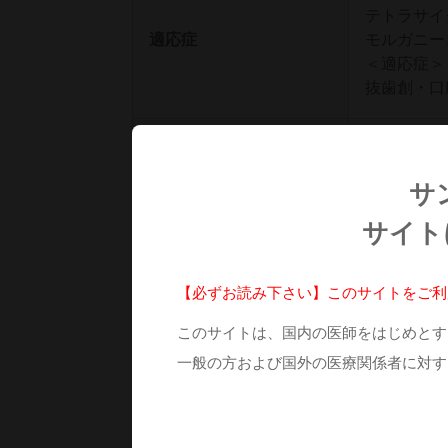
テトラサイ
適応症
モルガニー
＜適応症＞
抜歯創・口
添加物
アラビアゴ
サ
サイト
各種コード
【必ずお読み下さい】このサイトをご利
包装
15mg・20
このサイトは、国内の医師をはじめとす
一般の方および国外の医療関係者に対す
YJコード
2399702E1
レセプト電算処理コード
620007558