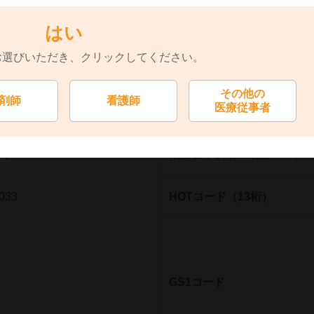
はい
GS1コード
お選びいただき、
クリックしてください。
その他の
剤師
看護師
医療従事者
0錠
薬価基準収載医薬品コード
033
HOTコード（13桁）
GS1コード