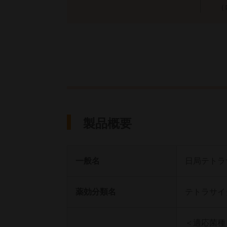
（
製品概要
一般名
日局テトラ
薬効分類名
テトラサイ
＜適応菌種