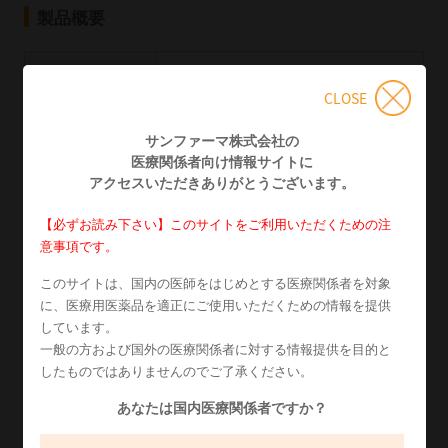
製品概要
一般名
日局ブロモクリプチンメシル酸塩
CLOSE
薬効分類名
持続性ドパミン作動薬
サンファーマ株式会社の
医療関係者向け情報
サイトに
末端肥大症
アクセスいただきありがとうございます。
下垂体性巨人症
乳汁漏出症
【必ずお読み下さい】このサイトをご利用いただくための注
産褥性乳汁分泌抑制
意事項です。
適応症
高プロラクチン血性排卵障害
このサイトは、国内の医師をはじめとする医療関係者を対象
高プロラクチン血性下垂体腺腫（外科
に、医療用医薬品を適正にご使用いただくための情報を提供
的処置を必要としない場合に限る）
しています。
パーキンソン症候群
一般の方および国外の医療関係者に対する情報提供を目的と
したものではありませんのでご了承ください。
無水ケイ酸、ステアリン酸マグネシウ
添加物
ム、マレイン酸、トウモロコシデンプ
あなたは国内医療関係者ですか？
ン、乳糖