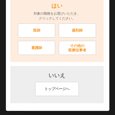
はい
各種コード
対象の職種をお選びいただき、
クリックしてください。
この表は横にスクロールできます
医師
薬剤師
包装
10錠×10
薬価
その他の
看護師
YJコード
1169005F1200
HO
医療従事者
レセプト電算処理コード
620008688
いいえ
GS
統一商品コード
047211322
トップページへ
各種資料