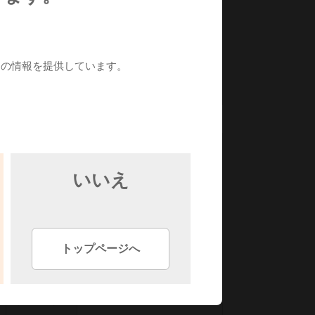
販売単位
14987047211046
めの情報を提供しています。
梱包単位
24987047211043
。
4490003R1228
いいえ
1094619030201
トップページへ
調剤単位
04987047210363
販売単位
14987047211053