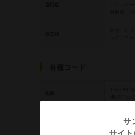
適応症
アレルギー
蕁麻疹、湿
白糖、ヒプ
添加物
ングリコー
各種コード
0.4g×200包
包装
※販売中止
YJコード
4490003R1
サ
サイト
レセプト電算処理コード
620005968