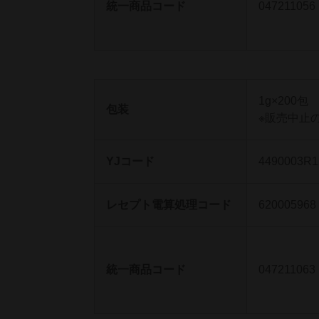
統一商品コード
047211056
1g×200包
包装
※販売中止
YJコード
4490003R1
レセプト電算処理コード
620005968
統一商品コード
047211063