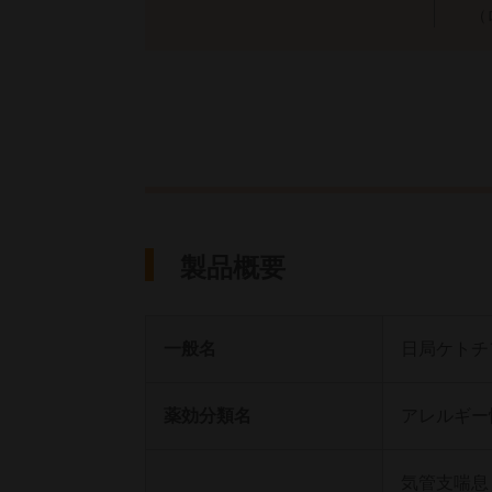
（
製品概要
一般名
日局ケトチ
薬効分類名
アレルギー
気管支喘息