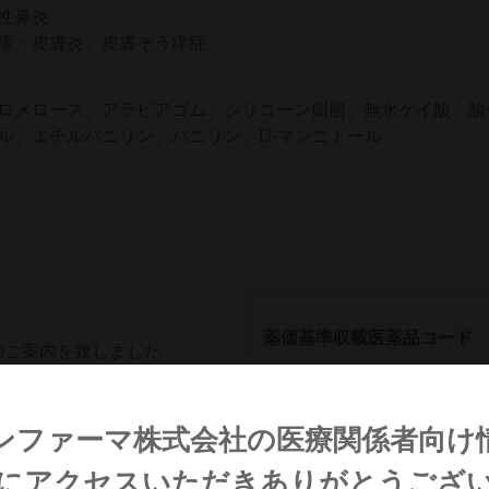
性鼻炎
疹・皮膚炎、皮膚そう痒症
ロメロース、アラビアゴム、シリコーン樹脂、無水ケイ酸、酸
ル、エチルバニリン、バニリン、D-マンニトール
薬価基準収載医薬品コード
のご案内を致しました
228
HOTコード（13桁）
ンファーマ株式会社の
医療関係者向け
に
アクセスいただきありがとうござ