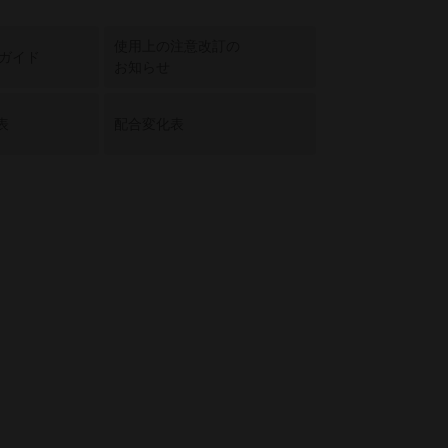
使用上の注意改訂の
用ガイド
お知らせ
表
配合変化表