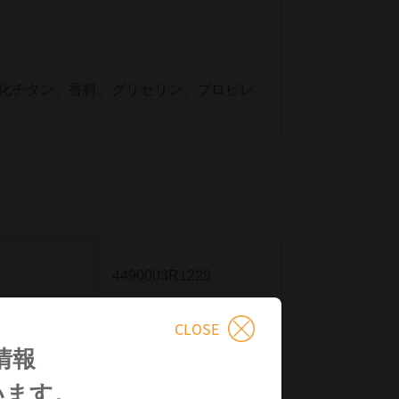
化チタン、香料、グリセリン、プロピレ
4490003R1228
CLOSE
1094619030101
情報
います。
調剤単位
04987047210356