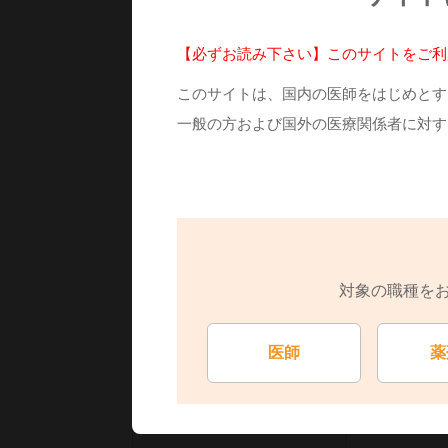
【必ずお読み下さい】このサイトをご利
統一商品コード
047211049
このサイトは、国内の医師をはじめとす
一般の方および国外の医療関係者に対す
0.6g×200包
包装
※販売中止
対象の職種を
YJコード
4490003R1
医師
薬
レセプト電算処理コード
620005968