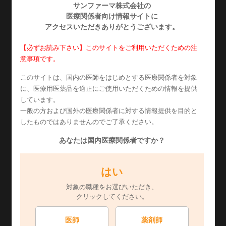
サンファーマ株式会社の
医療関係者向け情報
サイトに
各種コード
アクセスいただきありがとうございます。
この表は横にスクロールできます
【必ずお読み下さい】このサイトをご利用いただくための注
意事項です。
包装
10g×10
薬価
このサイトは、国内の医師をはじめとする医療関係者を対象
YJコード
2659710Q1078
HO
に、医療用医薬品を適正にご使用いただくための情報を提供
しています。
一般の方および国外の医療関係者に対する情報提供を目的と
レセプト電算処理コード
620005306
したものではありませんのでご了承ください。
GS
あなたは国内医療関係者ですか？
統一商品コード
047211421
はい
対象の職種をお選びいただき、
クリックしてください。
各種資料
医師
薬剤師