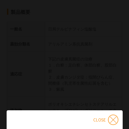
製品概要
一般名
日局テルビナフィン塩酸塩
薬効分類名
アリルアミン系抗真菌剤
下記の皮膚真菌症の治療
１．白癬：足白癬、体部白癬、股部白
癬
適応症
２．皮膚カンジダ症：指間びらん症、
間擦疹（乳児寄生菌性紅斑を含む）
３．癜風
ポリオキシエチレンセトステアリルエ
添加物
ーテル、プロピレングリコール、エタ
ノール
CLOSE