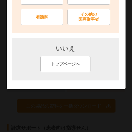
添付文書
総合製品情報概要
その他の
看護師
医療従事者
インタビューフォーム
RMP・適正使用ガイド
使用上の注意改訂の
服薬指導ガイド
お知らせ
いいえ
患者向け医薬品ガイド
くすりのしおり
トップページへ
標準品との比較表
配合変化表
包装変更のお知らせ
その他のお知らせ
この製品の資料を一括ダウンロード
診療サポート（患者向け指導せん）