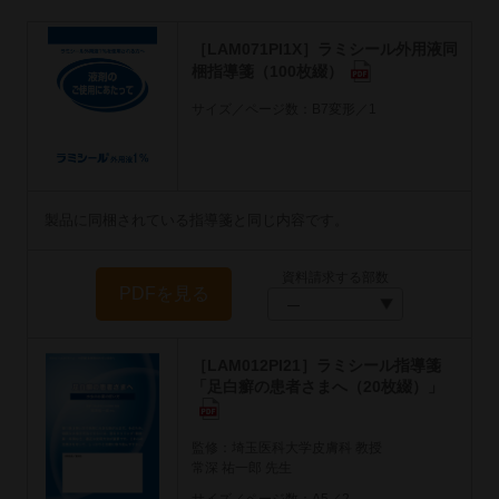
［LAM071PI1X］ラミシール外用液同
梱指導箋（100枚綴）
サイズ／ページ数：B7変形／1
製品に同梱されている指導箋と同じ内容です。
資料請求する部数
PDFを見る
［LAM012PI21］ラミシール指導箋
「足白癬の患者さまへ（20枚綴）」
監修：埼玉医科大学皮膚科 教授
常深 祐一郎 先生
サイズ／ページ数：A5／2