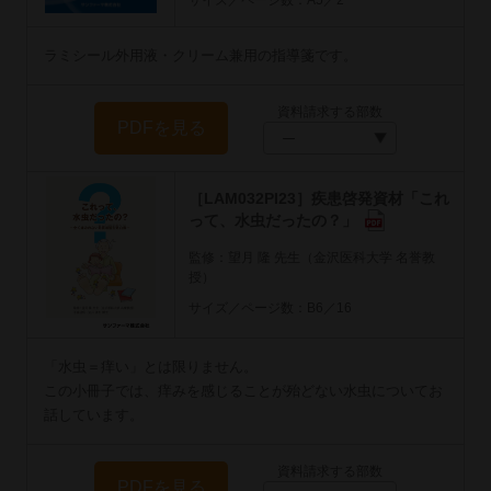
ラミシール外用液・クリーム兼用の指導箋です。
資料請求する部数
PDFを見る
［LAM032PI23］疾患啓発資材「これ
って、水虫だったの？」
監修：望月 隆 先生（金沢医科大学 名誉教
授）
サイズ／ページ数：B6／16
「水虫＝痒い」とは限りません。
この小冊子では、痒みを感じることが殆どない水虫についてお
話しています。
資料請求する部数
PDFを見る