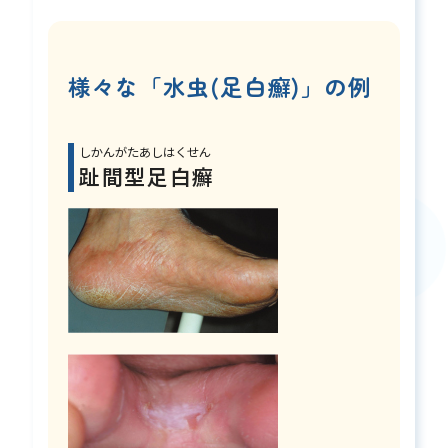
様々な「水虫(足白癬)」の例
しかんがたあしはくせん
趾間型足白癬