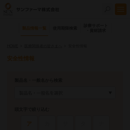
診療サポート
製品情報一覧
使用期限検索
・資材請求
HOME
医療関係者の皆さまへ
安全性情報
安全性情報
製品名・一般名から検索
頭文字で絞り込む
ア
カ
サ
タ
ナ